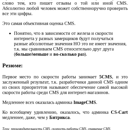
слово тем, кто пишет отзывы о той или иной CMS.
Абсолютно любой человек может собственноручно проверить
все эти цифры.
Это самая объективная оценка CMS.
Понятно, что в зависимости от железа и скорости
интернета у разных замерщиков будут получаться
разные абсолютные значения НО это не имеет значения,
т.к. мы сравниваем CMS относительно друг друга
(
больше/меньше
и
во-сколько раз
).
Резюме:
Первое место по скорости работы занимает
5CMS
, и это
заслуженный результат, т.к. разработчики данной CMS одним
из своих приоритетов называют обеспечение самой высокой
скорости работы среди CMS для интернет-магазинов.
Медленнее всех оказалась админка
ImageCMS
.
Ко всеобщему удивлению, оказалось, что админка
CS-Cart
медленнее, даже, чем у
Битрикса
.
Теги: производительность CMS, скорость работы CMS, сравнение CMS