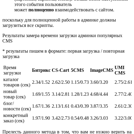
этого события пользователь
может
полноценно
взаимодействовать с сайтом.
поскольку для полноценной работы в админке должны
загрузиться все скрипты.
Результаты замера времени загрузки админки популярных
CMS
* результаты пишем в формате: первая загрузка / повторная
загрузка
Время
UMI
Битрикс
CS-Cart
5CMS
ImageCMS
загрузки
CMS
каталог
2.34/1.52
2.62/2.50
1.15/0.73
3.60/3.20
2.75/2.61
товаров (сек)
новый
1.69/1.55
3.14/2.81
1.28/1.23
4.68/4.44
2.77/2.40
товар
(сек)
блог/
1.67/1.36
2.13/1.61
0.43/0.39
3.87/3.35
2.61/2.30
новости
(сек)
конкретный
1.97/1.90
3.42/2.73
0.54/0.48
3.26/3.03
3.22/3.00
заказ (сек)
Прелесть данного метода в том, что вам не нужно верить на