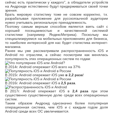
сейчас есть практически у каждого", а обладатели устройств
на Андроиде естественно будут придерживаться своей точки
зрения.
Брать мировую статистику тоже не совсем корректно, т.к.
разрабатывая приложение для русскоязычной аудитории
нужно учитывать региональную принадлежность.
Поэтому самым верным способом является взять сайт с
хорошей посещаемостью и качественной системой
статистики (например ЯндексМетрика). Поскольку мы
специализируемся на мобильных приложениях для бизнеса,
то наиболее интересной для нас будет статистика интернет-
магазина.
Ранее мы уже рассматривали распространенность iOS и
Android по отраслям, а сейчас посмотрим как менялась
популярность этих операционных систем по годам:
В 2014г. Android опережает iOS всего на 37%
В 2015г.
Android опережает i
OS уже
в 2,2 раза
!
В 2016г.
Android опережает i
OS в
2,5 раза
.
В 2017г. Android опережает i
OS в
2,4 раза
при этом
существенно существенную долю среди всех операционных
систем.
Таким образом Андроид однозначно более популярная
операционная система, чем iOS и с каждым годом доля
Android среди всех ОС увеличивается.