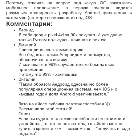
Поэтому, отвечая на вопрос под какую ОС заказывать
мобильное приложение, в первую очередь видится
разумным планировать разработку Android-приложения и
затем уже (по мере возможности) под iOS.
Комментарии:
Леонид
Я себе google pixel 4xl за 90к покупал. И уже давно
только Гуглом пользуясь, начиная с nexusa
Дмитрий
Присоединяюсь к комментарию.
Вся беднота только Андроидом и пользуется,
обеспечивая статистику.
И скачивают в 99% случаев только бесплатные
приложения.
Потому что 99% - халявщики.
Виталий
"Таким образом Андроид однозначно более
популярная операционная система, чем iOS и с
каждым годом доля Android увеличивается."
Зато на айосе публика платежеспособная )))
Рассмешили этой статьей!
Ответ:
Если вы судите о платежеспособности по стоимости
устройства, то это не показатель, т.к. айфон можно
купить в кредит и кхм ... скажем так ... "получить в виде
подарка".