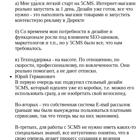
а) Мне удался легкий старт на 5CMS. Интернет-магазин
реально запустить за 1 день. Дизайн уже готов, все что
нужно - это наполнить магазин товарами и запустить
контекстную рекламу в Директе
б) Со временем мои потребности в дизайне и
функционале росли под влиянием SEO-шников,
маркетологов и т.п., но у 5CMS было все, что нам
требовалось.
в) Техподдержка - на высоте. По отношению, по
скорости, профессионализму, по вовлеченности. Они
реально помогают, а не дают отписки.
Юрий Германович
В первую очередь нас подкупил стильный дизайн
5CMS, который идеален уже из коробки, т.е. можно его
использовать сразу, а не изобретать свой велосипед.
Во-вторых - это собственная система E-mail рассылок
(раньше мы были вынуждены пользоваться платными
сервисами, так что теперь мы на них экономим).
В-третьих, для работы с 5CMS не нужно иметь каких-то
специальных знаний, все интуитивно понятно, что в
свою очередь делает процесс создания и ведения