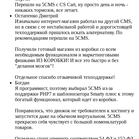
Перешли на 5CMS с CS Cart, ну просто день и ночь -
никаких тормозов, все летает.
Остапенко Дмитрий
Изначально интернет-магазин работал на другой CMS,
но в связи с ее нестабильной работой и дорогостоящей
техподдержкой пришлось искать альтернативу. По
рекомендациям перешли на 5CMS.
Получили готовый магазин из коробки со всем
необходимым функционалом и маркетинговыми
фишками ИЗ КОРОБКИ! И все это быстро и без
"делания мозгов"!
Отдельное спасибо отзывчивой техподдержке!
Богдан
Я программист, поэтому выбирал 5CMS из-за
поддержки PHP7 и шаблонизатора Smarty плюс к этому
богатый функционал, который идет из коробки.
Понравилось, что движок не требователен к хостингу и
запустится даже на обычном виртуальном. 5CMS
прекрасно себя чувствует с большой номенклатурой
товаров.
Отдельно стоит отметить соответствие 54-ФЗ и 152-ФЗ -