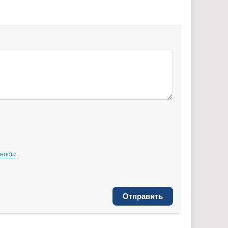
ности
.