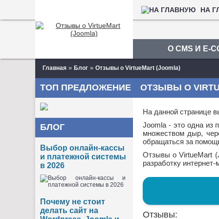
НА Г
О CMS И E-
»
»
Главная
Блог
Отзывы о VirtueMart (Joomla)
ТОП ПРЕДЛОЖЕНИЕ
ОТЗЫВЫ О VIRTU
На данной странице вы
Joomla - это одна из
БЛОГ
множеством дыр, чере
обращаться за помощ
Выбор онлайн-кассы
Отзывы о VirtueMart 
и платежной системы
разработку интернет-
в 2026
Почему не стоит
делать сайт на
Отзывы: