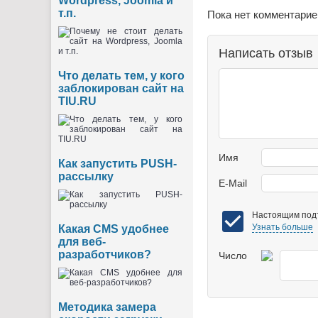
Wordpress, Joomla и
т.п.
Пока нет комментарие
Написать отзыв
Что делать тем, у кого
заблокирован сайт на
TIU.RU
Имя
Как запустить PUSH-
рассылку
E-Mail
Настоящим подт
Узнать больше
Какая CMS удобнее
для веб-
разработчиков?
Число
Методика замера