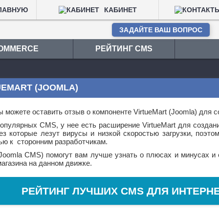
ЛАВНУЮ
КАБИНЕТ
ЗАДАЙТЕ ВАШ ВОПРОС
COMMERCE
РЕЙТИНГ CMS
EMART (JOOMLA)
 можете оставить отзыв о компоненте VirtueMart (Joomla) для с
 популярных CMS, у нее есть расширение VirtueMart для созда
з которые лезут вирусы и низкой скоростью загрузки, поэтом
ью к сторонним разработчикам.
(Joomla CMS) помогут вам лучше узнать о плюсах и минусах и 
магазина на данном движке.
РЕЙТИНГ ЛУЧШИХ CMS ДЛЯ ИНТЕРН